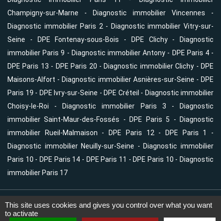
Champigny-sur-Marne
-
Diagnostic immobilier Vincennes
-
Diagnostic immobilier Paris 2
-
Diagnostic immobilier Vitry-sur-
Seine
-
DPE Fontenay-sous-Bois
-
DPE Clichy
-
Diagnostic
immobilier Paris 9
-
Diagnostic immobilier Antony
-
DPE Paris 4
-
DPE Paris 13
-
DPE Paris 20
-
Diagnostic immobilier Clichy
-
DPE
Maisons-Alfort
-
Diagnostic immobilier Asnières-sur-Seine
-
DPE
Paris 19
-
DPE Ivry-sur-Seine
-
DPE Créteil
-
Diagnostic immobilier
Choisy-le-Roi
-
Diagnostic immobilier Paris 3
-
Diagnostic
immobilier Saint-Maur-des-Fossés
-
DPE Paris 5
-
Diagnostic
immobilier Rueil-Malmaison
-
DPE Paris 12
-
DPE Paris 1
-
Diagnostic immobilier Neuilly-sur-Seine
-
Diagnostic immobilier
Paris 10
-
DPE Paris 14
-
DPE Paris 11
-
DPE Paris 10
-
Diagnostic
immobilier Paris 17
This site uses cookies and gives you control over what you want
©Auteuil Diagnostics et Conseils -
Diagnostic immobilier Paris 19
- RCS. 882
to activate
369 432 -
Mentions légales